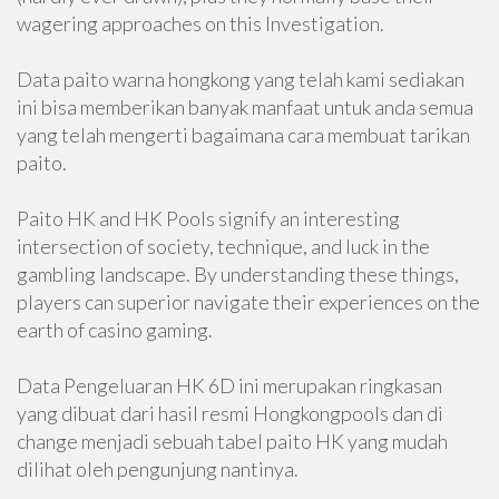
wagering approaches on this Investigation.
Data paito warna hongkong yang telah kami sediakan
ini bisa memberikan banyak manfaat untuk anda semua
yang telah mengerti bagaimana cara membuat tarikan
paito.
Paito HK and HK Pools signify an interesting
intersection of society, technique, and luck in the
gambling landscape. By understanding these things,
players can superior navigate their experiences on the
earth of casino gaming.
Data Pengeluaran HK 6D ini merupakan ringkasan
yang dibuat dari hasil resmi Hongkongpools dan di
change menjadi sebuah tabel paito HK yang mudah
dilihat oleh pengunjung nantinya.