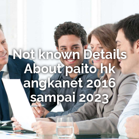
Not known Details
About paito hk
angkanet 2016
sampai 2023