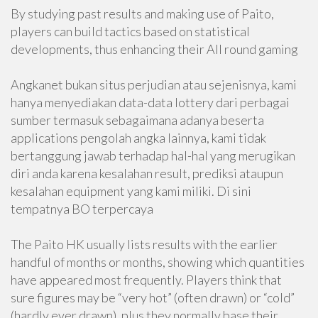
By studying past results and making use of Paito,
players can build tactics based on statistical
developments, thus enhancing their All round gaming
Angkanet bukan situs perjudian atau sejenisnya, kami
hanya menyediakan data-data lottery dari perbagai
sumber termasuk sebagaimana adanya beserta
applications pengolah angka lainnya, kami tidak
bertanggung jawab terhadap hal-hal yang merugikan
diri anda karena kesalahan result, prediksi ataupun
kesalahan equipment yang kami miliki. Di sini
tempatnya BO terpercaya
The Paito HK usually lists results with the earlier
handful of months or months, showing which quantities
have appeared most frequently. Players think that
sure figures may be “very hot” (often drawn) or “cold”
(hardly ever drawn), plus they normally base their