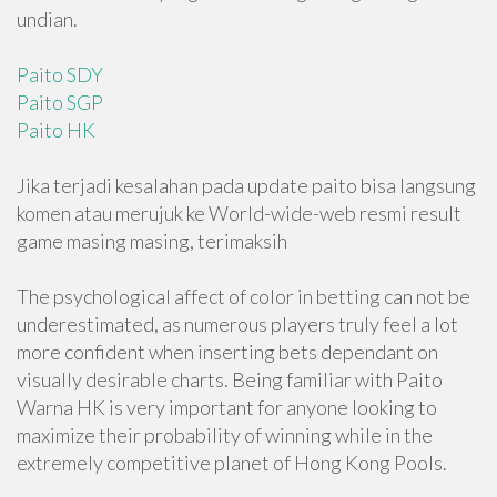
undian.
Paito SDY
Paito SGP
Paito HK
Jika terjadi kesalahan pada update paito bisa langsung
komen atau merujuk ke World-wide-web resmi result
game masing masing, terimaksih
The psychological affect of color in betting can not be
underestimated, as numerous players truly feel a lot
more confident when inserting bets dependant on
visually desirable charts. Being familiar with Paito
Warna HK is very important for anyone looking to
maximize their probability of winning while in the
extremely competitive planet of Hong Kong Pools.