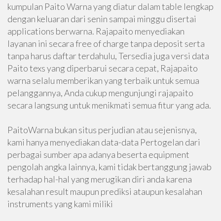
kumpulan Paito Warna yang diatur dalam table lengkap
dengan keluaran dari senin sampai minggu disertai
applications berwarna. Rajapaito menyediakan
layanan ini secara free of charge tanpa deposit serta
tanpa harus daftar terdahulu, Tersedia juga versi data
Paito texs yang diperbarui secara cepat, Rajapaito
warna selalu memberikan yang terbaik untuk semua
pelanggannya, Anda cukup mengunjungi rajapaito
secara langsung untuk menikmati semua fitur yang ada.
PaitoWarna bukan situs perjudian atau sejenisnya,
kami hanya menyediakan data-data Pertogelan dari
perbagai sumber apa adanya beserta equipment
pengolah angka lainnya, kami tidak bertanggung jawab
terhadap hal-hal yang merugikan diri anda karena
kesalahan result maupun prediksi ataupun kesalahan
instruments yang kami miliki